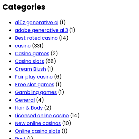
Categories
a16z generative ai
(1)
adobe generative ai 3
(1)
Best rated casino
(14)
casino
(331)
Casino games
(2)
Casino slots
(68)
Cream Blush
(1)
Fair play casino
(6)
Free slot games
(1)
Gambling games
(1)
General
(4)
Hair & Body
(2)
Licensed online casino
(14)
New online casinos
(10)
Online casino slots
(1)
Post
(1)