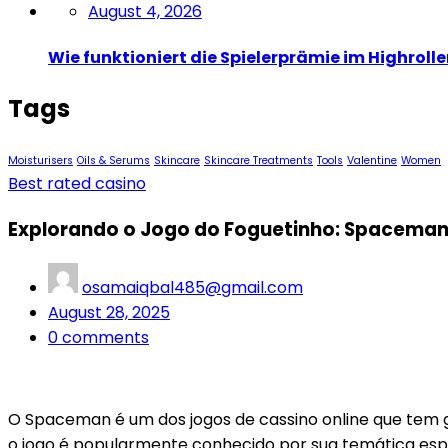
Posted
August 4, 2026
on
Wie funktioniert die Spielerprämie im Highrolle
Tags
Moisturisers
Oils & Serums
Skincare
Skincare Treatments
Tools
Valentine
Women
Best rated casino
Explorando o Jogo do Foguetinho: Spaceman
osamaiqbal485@gmail.com
Posted
August 28, 2025
on
0
comments
O Spaceman é um dos jogos de cassino online que tem g
o jogo é popularmente conhecido por sua temática espa