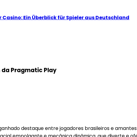
r Casino: Ein Überblick für Spieler aus Deutschland
 da Pragmatic Play
anhado destaque entre jogadores brasileiros e amantes d
cial empolgante e mecânica dinâmica, que diverte e ofe