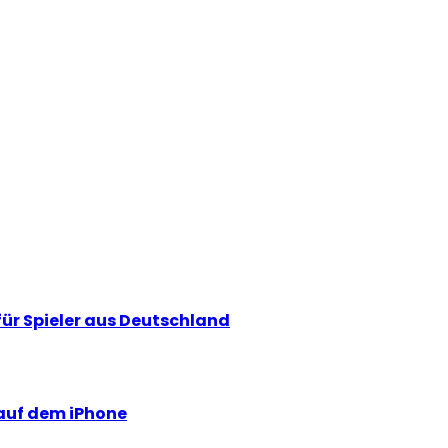
ür Spieler aus Deutschland
 auf dem iPhone