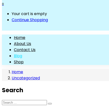
0
Your cart is empty
Continue Shopping
Home
About Us
Contact Us
Blog
Shop
Home
Uncategorized
Search