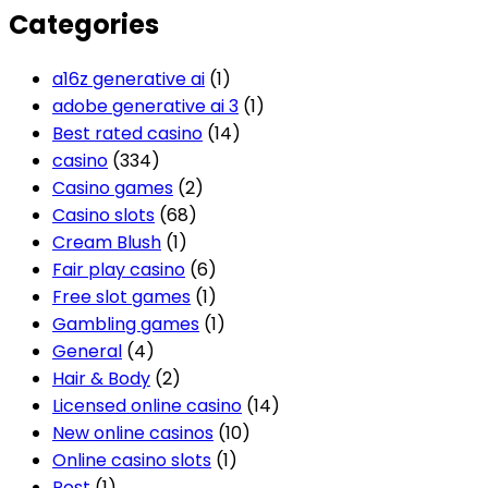
Categories
a16z generative ai
(1)
adobe generative ai 3
(1)
Best rated casino
(14)
casino
(334)
Casino games
(2)
Casino slots
(68)
Cream Blush
(1)
Fair play casino
(6)
Free slot games
(1)
Gambling games
(1)
General
(4)
Hair & Body
(2)
Licensed online casino
(14)
New online casinos
(10)
Online casino slots
(1)
Post
(1)