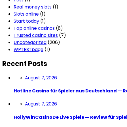
Real money slots
(1)
Slots online
(1)
Start today
(1)
Top online casinos
(8)
Trusted casino sites
(7)
Uncategorized
(206)
WPTESTpage
(1)
Recent Posts
Posted
August 7, 2026
on
Hotline Casino für Spieler aus Deutschland — 
Posted
August 7, 2026
on
HollyWinCasinoDe Live Spiele — Review für Spi