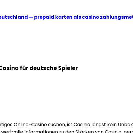
s Deutschland — prepaid karten als casino zahlungsm
Casino für deutsche Spieler
itiges Online-Casino suchen‚ ist Casinia längst kein Unbe
 wertvolle Informationen zu den Stärken von Casinia‚ p