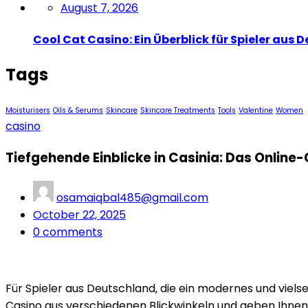
Posted
August 7, 2026
on
Cool Cat Casino: Ein Überblick für Spieler au
Tags
Moisturisers
Oils & Serums
Skincare
Skincare Treatments
Tools
Valentine
Women
casino
Tiefgehende Einblicke in Casinia: Das Online-
osamaiqbal485@gmail.com
Posted
October 22, 2025
on
0
comments
Für Spieler aus Deutschland‚ die ein modernes und vielse
Casino aus verschiedenen Blickwinkeln und geben Ihnen