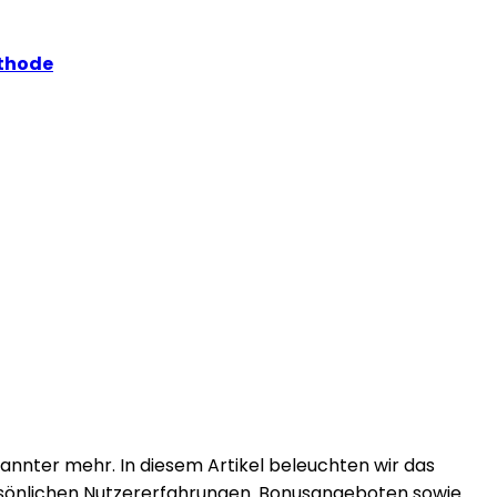
ethode
kannter mehr. In diesem Artikel beleuchten wir das
ersönlichen Nutzererfahrungen‚ Bonusangeboten sowie