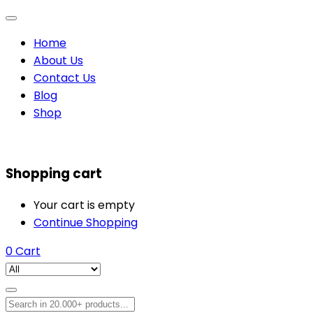
Home
About Us
Contact Us
Blog
Shop
Shopping cart
Your cart is empty
Continue Shopping
0
Cart