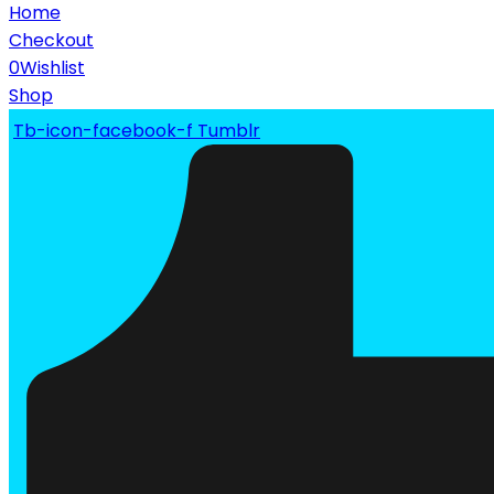
Home
Checkout
0
Wishlist
Shop
Tb-icon-facebook-f
Tumblr